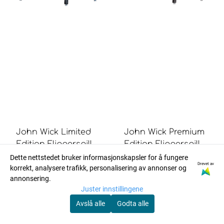
John Wick Limited
John Wick Premium
Edition Flipperspill -
Edition Flipperspill -
12 748.75
Stern ...
Stern ...
Dette nettstedet bruker informasjonskapsler for å fungere
Drevet av
korrekt, analysere trafikk, personalisering av annonser og
Ikke på lager
Ikke på lager
annonsering.
Kontakt oss
Kjøp
Juster innstillingene
Avslå alle
Godta alle