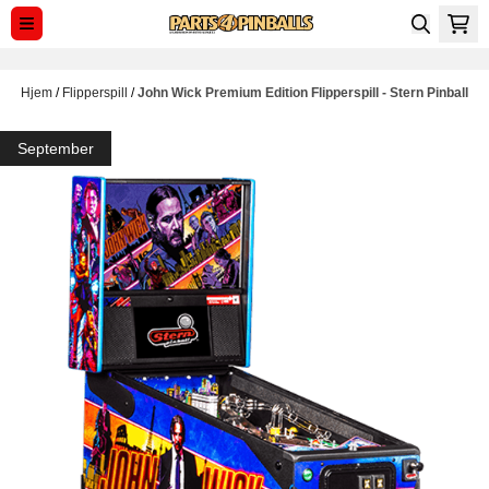
Hopp til innhold
Hjem
/
Flipperspill
/
John Wick Premium Edition Flipperspill - Stern Pinball
September