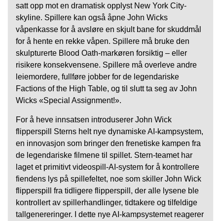
satt opp mot en dramatisk opplyst New York City-
skyline. Spillere kan også åpne John Wicks
våpenkasse for å avsløre en skjult bane for skuddmål
for å hente en rekke våpen. Spillere må bruke den
skulpturerte Blood Oath-markøren forsiktig – eller
risikere konsekvensene. Spillere må overleve andre
leiemordere, fullføre jobber for de legendariske
Factions of the High Table, og til slutt ta seg av John
Wicks «Special Assignment!».
For å heve innsatsen introduserer John Wick
flipperspill Sterns helt nye dynamiske AI-kampsystem,
en innovasjon som bringer den frenetiske kampen fra
de legendariske filmene til spillet. Stern-teamet har
laget et primitivt videospill-AI-system for å kontrollere
fiendens lys på spillefeltet, noe som skiller John Wick
flipperspill fra tidligere flipperspill, der alle lysene ble
kontrollert av spillerhandlinger, tidtakere og tilfeldige
tallgenereringer. I dette nye AI-kampsystemet reagerer