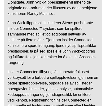
Lionsgate. John Wick-flipperspillene vil inneholde
originale neo-noir-malerier illustrert av den anerkjente
kunstneren Randy Martinez.
John Wick-flipperspill inkluderer Sterns prisbelønte
Insider Connected™-system, som lar spillere
samhandle med spillet og et globalt nettverk av
spillere på flere måter. Gjennom Insider Connected
kan spillere spore fremgang, tjene nye spillspesifikke
prestasjoner, ta på seg spesielle John Wick-oppdrag
og fullføre fraksjonskontrakter for å øke sin Assassin-
rangering.
Insider Connected tilbyr også et operatørfokusert
verktøysett for å forbedre spillopplevelsen gjennom en
bedre spilleropplevelse, oppdagelse av spillsteder,
poengtavler for steder, ytelsesanalyse, automatiske
kodeoppdateringer og fjerndiagnostikk for enklere
vedlikehold. Registrering for Insider Connected er
tilgjengelig på insider.sternpinball.com/ eller i Insider