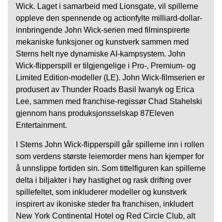
Wick. Laget i samarbeid med Lionsgate, vil spillerne
oppleve den spennende og actionfylte milliard-dollar-
innbringende John Wick-serien med filminspirerte
mekaniske funksjoner og kunstverk sammen med
Sterns helt nye dynamiske AI-kampsystem. John
Wick-flipperspill er tilgjengelige i Pro-, Premium- og
Limited Edition-modeller (LE). John Wick-filmserien er
produsert av Thunder Roads Basil Iwanyk og Erica
Lee, sammen med franchise-regissør Chad Stahelski
gjennom hans produksjonsselskap 87Eleven
Entertainment.
I Sterns John Wick-flipperspill går spillerne inn i rollen
som verdens største leiemorder mens han kjemper for
å unnslippe fortiden sin. Som tittelfiguren kan spillerne
delta i biljakter i høy hastighet og rask drifting over
spillefeltet, som inkluderer modeller og kunstverk
inspirert av ikoniske steder fra franchisen, inkludert
New York Continental Hotel og Red Circle Club, alt