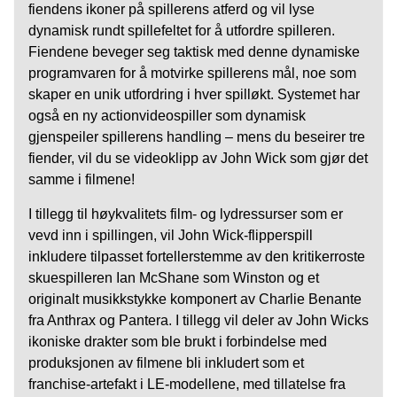
fiendens ikoner på spillerens atferd og vil lyse
dynamisk rundt spillefeltet for å utfordre spilleren.
Fiendene beveger seg taktisk med denne dynamiske
programvaren for å motvirke spillerens mål, noe som
skaper en unik utfordring i hver spilløkt. Systemet har
også en ny actionvideospiller som dynamisk
gjenspeiler spillerens handling – mens du beseirer tre
fiender, vil du se videoklipp av John Wick som gjør det
samme i filmene!
I tillegg til høykvalitets film- og lydressurser som er
vevd inn i spillingen, vil John Wick-flipperspill
inkludere tilpasset fortellerstemme av den kritikerroste
skuespilleren Ian McShane som Winston og et
originalt musikkstykke komponert av Charlie Benante
fra Anthrax og Pantera. I tillegg vil deler av John Wicks
ikoniske drakter som ble brukt i forbindelse med
produksjonen av filmene bli inkludert som et
franchise-artefakt i LE-modellene, med tillatelse fra