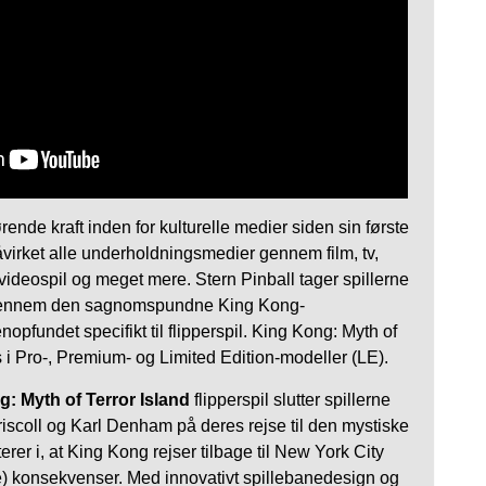
ende kraft inden for kulturelle medier siden sin første
virket alle underholdningsmedier gennem film, tv,
 videospil og meget mere. Stern Pinball tager spillerne
 gennem den sagnomspundne King Kong-
enopfundet specifikt til flipperspil. King Kong: Myth of
ås i Pro-, Premium- og Limited Edition-modeller (LE).
: Myth of Terror Island
flipperspil slutter spillerne
riscoll og Karl Denham på deres rejse til den mystiske
terer i, at King Kong rejser tilbage til New York City
e) konsekvenser. Med innovativt spillebanedesign og