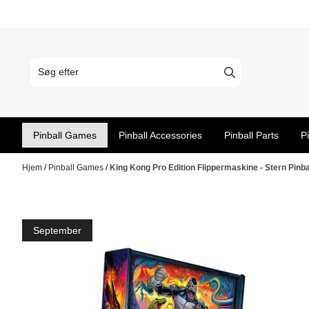
Spring til indhold
Pinball Games
Pinball Accessories
Pinball Parts
P
Hjem
/
Pinball Games
/
King Kong Pro Edition Flippermaskine - Stern Pinba
September