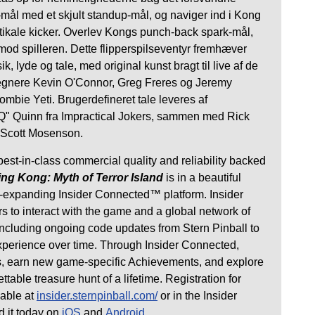
mål med et skjult standup-mål, og naviger ind i Kong
ikale kicker. Overlev Kongs punch-back spark-mål,
mod spilleren. Dette flipperspilseventyr fremhæver
k, lyde og tale, med original kunst bragt til live af de
tegnere Kevin O'Connor, Greg Freres og Jeremy
mbie Yeti. Brugerdefineret tale leveres af
" Quinn fra Impractical Jokers, sammen med Rick
g Scott Mosenson.
best-in-class commercial quality and reliability backed
ing Kong: Myth of Terror Island
is in a beautiful
r-expanding Insider Connected™ platform. Insider
 to interact with the game and a global network of
 including ongoing code updates from Stern Pinball to
xperience over time. Through Insider Connected,
s, earn new game-specific Achievements, and explore
ttable treasure hunt of a lifetime. Registration for
lable at
insider.sternpinball.com/
or in the Insider
 it today on
iOS
and
Android
.