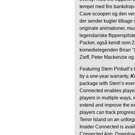
tempel med fire bankdrop-
Cave-scoopen og den vert
der sender kugler tilbage 
originale animationer, musi
legendariske flipperspils
Packer, også kendt som Zo
komedielegenden Brian "Q
Zieff, Peter Mackenzie o
Featuring Stern Pinball’s 
by a one-year warranty,
K
package with Stern’s eve
Connected enables players
players in multiple ways,
extend and improve the e
players can track progres
Terror Island on an unforge
Insider Connected is avai
Connected App. Download