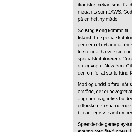
ikoniske mekanismer fra de
megahits som JAWS, Godzil
på en helt ny måde.
Se King Kong komme til li
Island
. En specialskulptu
gennem et nyt animatroni
torso for at hævde sin do
specialskulpturerede Gong
en togvogn i New York Ci
den om for at starte King 
Mød og undslip fare, når sp
område, der er bevogtet a
angriber magnetisk bolden
udforske den spændende s
biplan-legetøj samt en he
Spændende gameplay-funkt
eventyr med fire flippers