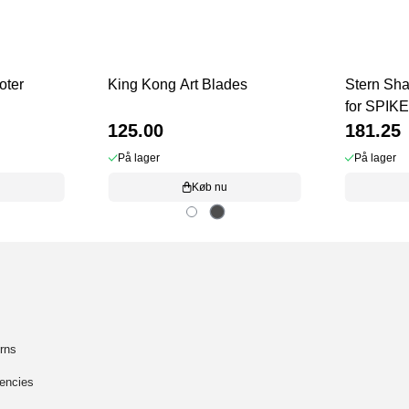
oter
King Kong Art Blades
Stern Sha
for SPIKE
125.00
181.25
På lager
På lager
Køb nu
rns
encies