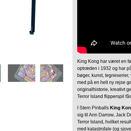
King Kong har været en før
optræden i 1932 og har på
bøger, kunst, tegneserier,
med på en helt ny rejse
originalhistorie, kreativt g
Terror Island flipperspil f
I Stern Pinballs
King Kong
sig til Ann Darrow, Jack D
Terror Island, hvilket resul
med katastrofale (og sjov