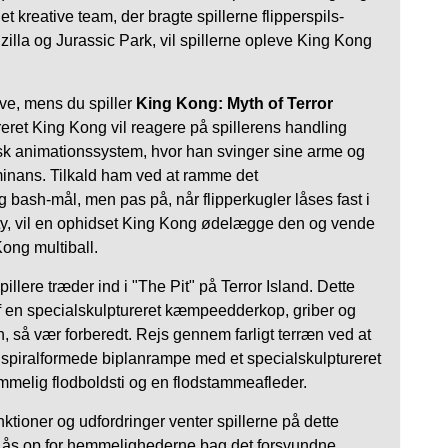
t kreative team, der bragte spillerne flipperspils-
la og Jurassic Park, vil spillerne opleve King Kong
ve, mens du spiller
King Kong: Myth of Terror
reret King Kong vil reagere på spillerens handling
sk animationssystem, hvor han svinger sine arme og
minans. Tilkald ham ved at ramme det
 bash-mål, men pas på, når flipperkugler låses fast i
ty, vil en ophidset King Kong ødelægge den og vende
Kong multiball.
illere træder ind i "The Pit" på Terror Island. Dette
f en specialskulptureret kæmpeedderkop, griber og
, så vær forberedt. Rejs gennem farligt terræn ved at
piralformede biplanrampe med et specialskulptureret
mmelig flodboldsti og en flodstammeafleder.
ioner og udfordringer venter spillerne på dette
. Lås op for hemmelighederne bag det forsvundne