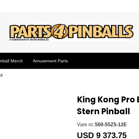
inball Merch
Amusement Parts
ll
King Kong Pro 
Stern Pinball
Vare nr.:
500-55Z5-12E
USD 9 373.75