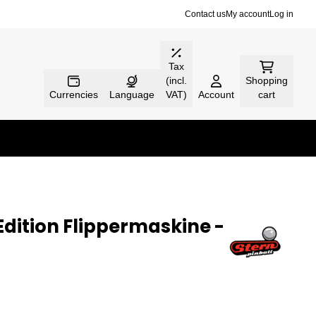
Contact us
My account
Log in
Tax
(incl.
Shopping
Currencies
Language
VAT)
Account
cart
Edition Flippermaskine -