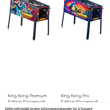
King Kong Premium
King Kong Pro
Edition Flipperspill -
Edition Flipperspill -
12 748.75
9 373.75
Stern ...
Stern ...
Dette nettstedet bruker informasjonskapsler for å fungere