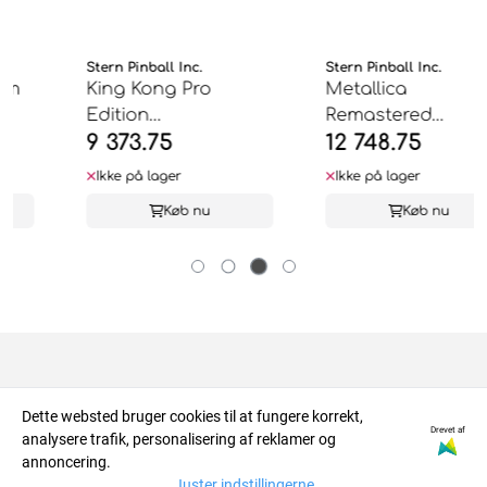
Stern Pinball Inc.
Stern Pinball Inc.
King Kong Pro
Metallica
Edition
Remastered
9 373.75
12 748.75
Flippermaskine -
Premium Edition ...
Stern ...
Ikke på lager
Ikke på lager
Køb nu
Køb nu
…
About us
Dette websted bruger cookies til at fungere korrekt,
Drevet af
analysere trafik, personalisering af reklamer og
Info
RETRO NORGE AS
annoncering.
Juster indstillingerne