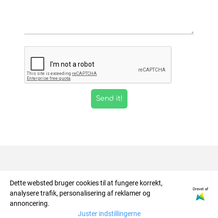
Send it!
About us
Dette websted bruger cookies til at fungere korrekt,
Drevet af
analysere trafik, personalisering af reklamer og
Info
RETRO NORGE AS
annoncering.
Juster indstillingerne