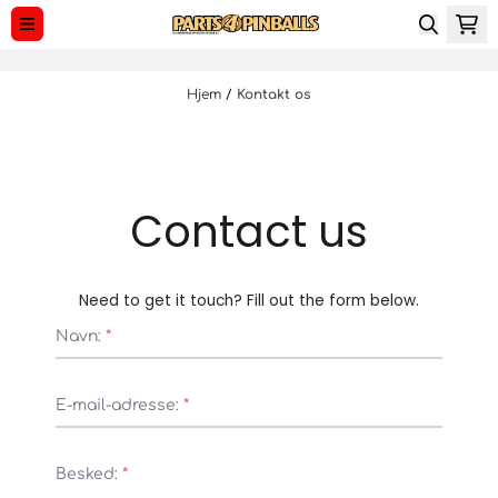
Spring til indhold
Hjem
/
Kontakt os
Contact us
Need to get it touch? Fill out the form below.
Navn:
*
E-mail-adresse:
*
Besked:
*