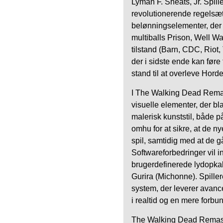
Lyman F. Sheats, Jr. Spill
revolutionerende regelsæt,
belønningselementer, der
multiballs Prison, Well W
tilstand (Barn, CDC, Riot, 
der i sidste ende kan føre t
stand til at overleve Hord
I The Walking Dead Remaste
visuelle elementer, der b
malerisk kunststil, både p
omhu for at sikre, at de n
spil, samtidig med at de g
Softwareforbedringer vil i
brugerdefinerede lydopkal
Gurira (Michonne). Spiller
system, der leverer avanc
i realtid og en mere forbun
The Walking Dead Remast