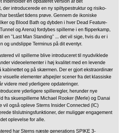
et indeholder en opdateret version af det
 der introducerede en ny spiltypestruktur og risiko-
 har bestået tidens prøve. Gennem de ikoniske
alker og Blood Bath og dybden i hver Dead Feature-
Tunnel og Arena) fordybes spillerne i en flipperkamp, ​​
il en "Last Man Standing" ... det vil sige, hvis du er i
en og undslippe Terminus på dit eventyr.
red vil spillerne blive introduceret til nyudviklede
lander videoelementer i høj kvalitet med en levende
å kabinettet og på skærmen. Der er gjort ekstraordinær
ye visuelle elementer afspejler scener fra det klassiske
år videre med yderligere opdateringer.
ntroducere yderligere spilleregler, herunder nye
d fra skuespillerne Michael Rooker (Merle) og Danai
e vil også opleve Sterns Insider Connected (IC)
erede tilslutningsfunktioner, der muliggør engagement
det oplevelse for alle.
ered har Sterns næste generations SPIKE 3-