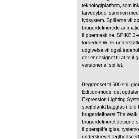
teknologiplatform, som in
farvedybde, sammen med en
lydsystem. Spillerne vil o
brugerdefinerede animatio
flippermaskine. SPIKE 3-e
forbedret Wi-Fi-understøt
udgivelse vil også indehol
der er designet til at mul
versioner af spillet.
Begrænset til 500 spil gl
Edition-model det opdat
Expression Lighting Syst
spejlblankt bagglas i fuld 
brugerdefineret The Walk
brugerdefineret designers
flipperspilfeltglas, rystem
underskrevet ægthedscerti