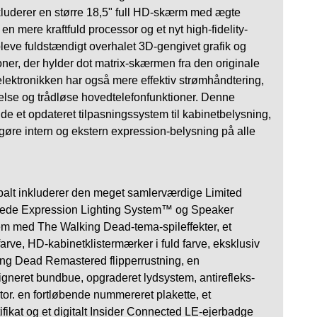
kluderer en større 18,5" full HD-skærm med ægte
 mere kraftfuld processor og et nyt high-fidelity-
pleve fuldstændigt overhalet 3D-gengivet grafik og
ner, der hylder dot matrix-skærmen fra den originale
lektronikken har også mere effektiv strømhåndtering,
telse og trådløse hovedtelefonfunktioner. Denne
de et opdateret tilpasningssystem til kabinetbelysning,
iggøre intern og ekstern expression-belysning på alle
obalt inkluderer den meget samlerværdige Limited
erede Expression Lighting System™ og Speaker
em med The Walking Dead-tema-spileffekter, et
farve, HD-kabinetklistermærker i fuld farve, eksklusiv
ing Dead Remastered flipperrustning, en
igneret bundbue, opgraderet lydsystem, antirefleks-
otor. en fortløbende nummereret plakette, et
fikat og et digitalt Insider Connected LE-ejerbadge