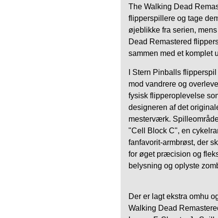
The Walking Dead Remaste
flipperspillere og tage d
øjeblikke fra serien, men
Dead Remastered flippersp
sammen med et komplet udv
I Stern Pinballs flippers
mod vandrere og overleve
fysisk flipperoplevelse s
designeren af ​​det origina
mesterværk. Spilleområde
"Cell Block C", en cykelra
fanfavorit-armbrøst, der s
for øget præcision og flek
belysning og oplyste zom
Der er lagt ekstra omhu o
Walking Dead Remastered,