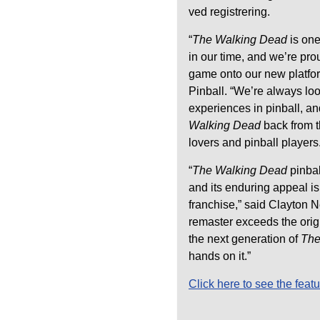
ved registrering.
“
The Walking Dead
is on
in our time, and we’re prou
game onto our new platfor
Pinball. “We’re always lo
experiences in pinball, an
Walking Dead
back from t
lovers and pinball players
“
The Walking Dead
pinba
and its enduring appeal is
franchise,” said Clayton
remaster exceeds the origi
the next generation of
The
hands on it.”
Click here to see the fea