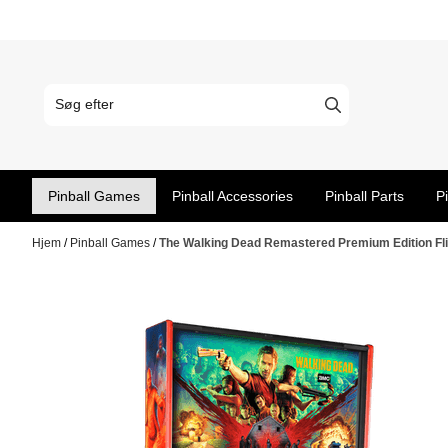
Spring til indhold
Pinball Games
Pinball Accessories
Pinball Parts
P
Hjem
/
Pinball Games
/
The Walking Dead Remastered Premium Edition Fli