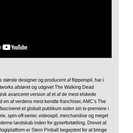
s største designer og producent af flipperspil, har i
orks afsløret og udgivet The Walking Dead
sk avanceret version af et af de mest elskede
d en af ​​verdens mest kendte franchiser, AMC's The
fascineret et globalt publikum siden sin tv-premiere i
ie, spin-off-serier, videospil, merchandise og meget
erne landskab inden for gyserfortælling. Drevet af
giplatform er Stern Pinball begejstret for at bringe