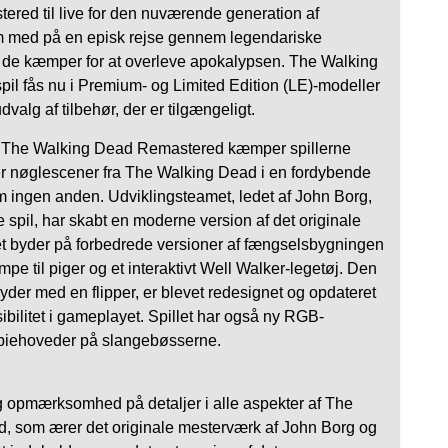
red til live for den nuværende generation af
em med på en episk rejse gennem legendariske
s de kæmper for at overleve apokalypsen. The Walking
il fås nu i Premium- og Limited Edition (LE)-modeller
alg af tilbehør, der er tilgængeligt.
pil The Walking Dead Remastered kæmper spillerne
r nøglescener fra The Walking Dead i en fordybende
om ingen anden. Udviklingsteamet, ledet af John Borg,
le spil, har skabt en moderne version af det originale
t byder på forbedrede versioner af fængselsbygningen
mpe til piger og et interaktivt Well Walker-legetøj. Den
kyder med en flipper, er blevet redesignet og opdateret
sibilitet i gameplayet. Spillet har også ny RGB-
biehoveder på slangebøsserne.
g opmærksomhed på detaljer i alle aspekter af The
 som ærer det originale mesterværk af John Borg og