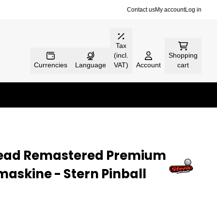
Contact us
My account
Log in
Tax
(incl.
Shopping
Currencies
Language
VAT)
Account
cart
Dead Remastered Premium
maskine - Stern Pinball