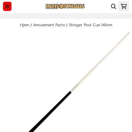
Hopp til innhold
Hjem
/
Amusement Parts
/
Stinger Pool Cue 140cm