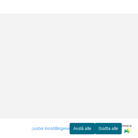
Drevet av
Juster innstillingene
Avslå alle
Godta alle