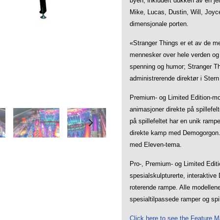
byen, inkludert dukken av en je
Mike, Lucas, Dustin, Will, Joyc
dimensjonale porten.
«Stranger Things er et av de m
mennesker over hele verden og p
spenning og humor; Stranger Thin
administrerende direktør i Stern 
Premium- og Limited Edition-mod
animasjoner direkte på spillefel
på spillefeltet har en unik ram
direkte kamp med Demogorgon. D
med Eleven-tema.
Pro-, Premium- og Limited Editio
spesialskulpturerte, interakti
roterende rampe. Alle modellene 
spesialtilpassede ramper og spil
Click here to see the Feature Ma