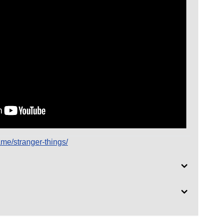
ame/stranger-things/