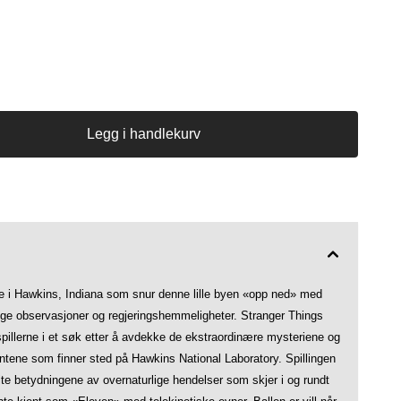
Legg i handlekurv
 i Hawkins, Indiana som snur denne lille byen «opp ned» med
ige observasjoner og regjeringshemmeligheter. Stranger Things
 spillerne i et søk etter å avdekke de ekstraordinære mysteriene og
tene som finner sted på Hawkins National Laboratory. Spillingen
lte betydningene av overnaturlige hendelser som skjer i og rundt