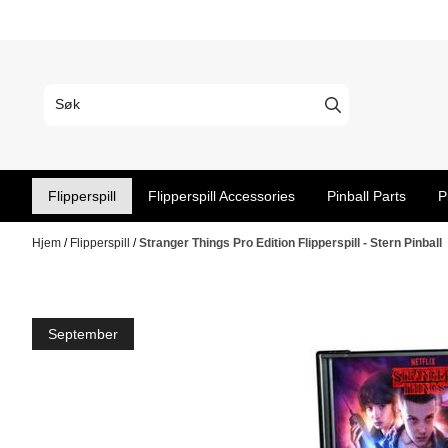
Hopp til innhold
Flipperspill
Flipperspill Accessories
Pinball Parts
P
Hjem
/
Flipperspill
/
Stranger Things Pro Edition Flipperspill - Stern Pinball
September