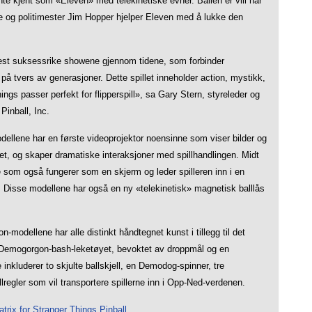
nte kjent som «Eleven» med telekinetiske evner. Ballen er vill når
e og politimester Jim Hopper hjelper Eleven med å lukke den
est suksessrike showene gjennom tidene, som forbinder
å tvers av generasjoner. Dette spillet inneholder action, mystikk,
gs passer perfekt for flipperspill», sa Gary Stern, styreleder og
Pinball, Inc.
ellene har en første videoprojektor noensinne som viser bilder og
tet, og skaper dramatiske interaksjoner med spillhandlingen. Midt
pe som også fungerer som en skjerm og leder spilleren inn i en
isse modellene har også en ny «telekinetisk» magnetisk balllås
n-modellene har alle distinkt håndtegnet kunst i tillegg til det
ve Demogorgon-bash-leketøyet, bevoktet av droppmål og en
inkluderer to skjulte ballskjell, en Demodog-spinner, tre
lregler som vil transportere spillerne inn i Opp-Ned-verdenen.
trix for Stranger Things Pinball.