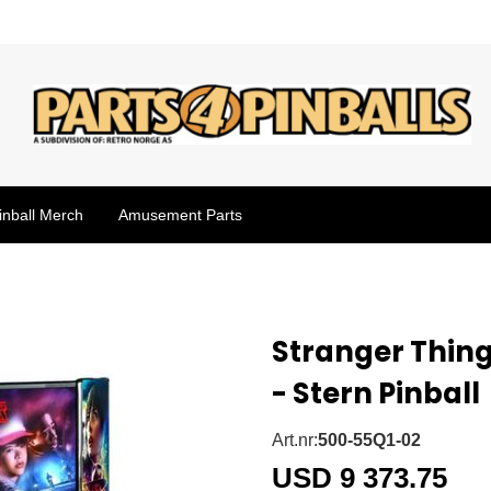
inball Merch
Amusement Parts
Stranger Things
- Stern Pinball
Art.nr:
500-55Q1-02
USD 9 373.75