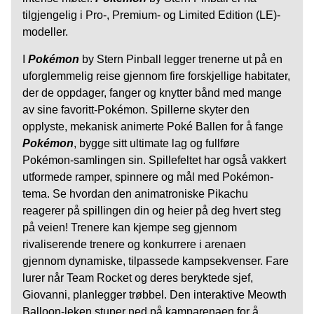
tilgjengelig i Pro-, Premium- og Limited Edition (LE)-
modeller.
I
Pokémon
by Stern Pinball legger trenerne ut på en
uforglemmelig reise gjennom fire forskjellige habitater,
der de oppdager, fanger og knytter bånd med mange
av sine favoritt-Pokémon. Spillerne skyter den
opplyste, mekanisk animerte Poké Ballen for å fange
Pokémon
, bygge sitt ultimate lag og fullføre
Pokémon-samlingen sin. Spillefeltet har også vakkert
utformede ramper, spinnere og mål med Pokémon-
tema. Se hvordan den animatroniske Pikachu
reagerer på spillingen din og heier på deg hvert steg
på veien! Trenere kan kjempe seg gjennom
rivaliserende trenere og konkurrere i arenaen
gjennom dynamiske, tilpassede kampsekvenser. Fare
lurer når Team Rocket og deres beryktede sjef,
Giovanni, planlegger trøbbel. Den interaktive Meowth
Balloon-leken stuper ned på kamparenaen for å