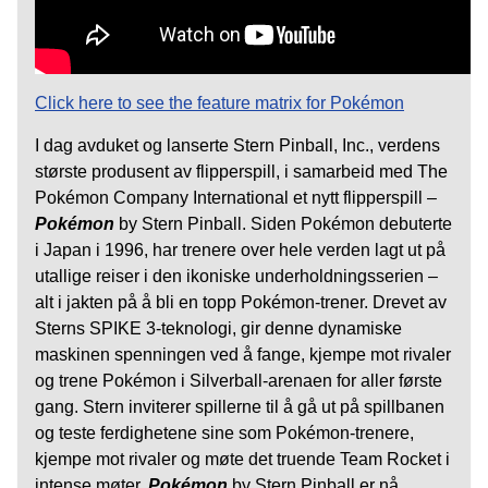
Click here to see the feature matrix for Pokémon
I dag avduket og lanserte Stern Pinball, Inc., verdens
største produsent av flipperspill, i samarbeid med The
Pokémon Company International et nytt flipperspill –
Pokémon
by Stern Pinball. Siden Pokémon debuterte
i Japan i 1996, har trenere over hele verden lagt ut på
utallige reiser i den ikoniske underholdningsserien –
alt i jakten på å bli en topp Pokémon-trener. Drevet av
Sterns SPIKE 3-teknologi, gir denne dynamiske
maskinen spenningen ved å fange, kjempe mot rivaler
og trene Pokémon i Silverball-arenaen for aller første
gang. Stern inviterer spillerne til å gå ut på spillbanen
og teste ferdighetene sine som Pokémon-trenere,
kjempe mot rivaler og møte det truende Team Rocket i
intense møter.
Pokémon
by Stern Pinball er nå