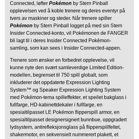
Connected, løfter
Pokémon
by Stern Pinball
opplevelsen ved å koble trenere og deres eventyr på
tvers av maskiner og steder. Når trenere spiller
Pokémon
by Stern Pinball logget på med sin Stern
Insider Connected-konto, vil Pokémonen de FANGER
bli lagt til i deres Insider Connected Pokémon-
samling, som kan sees i Insider Connected-appen.
Trenere som ønsker en forbedret opplevelse, vil
kunne nyte den svært samleverdige Limited Edition-
modellen, begrenset til 750 spill globalt, som
inkluderer det oppdaterte Expression Lighting
System™ og Speaker Expression Lighting System
med Pokémon-tema spilleffekter, et speilet bakglass i
fullfarge, HD-kabinettdekaler i fullfarge, en
spesialtilpasset LE Pokémon flipperspill armor, en
spesialtilpasset designersignert bunnbue, oppgradert
lydsystem, antirefleksjonsglass på flipperspillfeltet,
shakermotor, en sekvensielt nummerert plakett, et