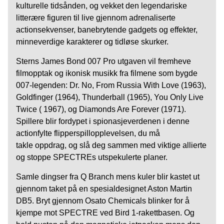
kulturelle tidsånden, og vekket den legendariske
litterære figuren til live gjennom adrenaliserte
actionsekvenser, banebrytende gadgets og effekter,
minneverdige karakterer og tidløse skurker.
Sterns James Bond 007 Pro utgaven vil fremheve
filmopptak og ikonisk musikk fra filmene som bygde
007-legenden: Dr. No, From Russia With Love (1963),
Goldfinger (1964), Thunderball (1965), You Only Live
Twice ( 1967), og Diamonds Are Forever (1971).
Spillere blir fordypet i spionasjeverdenen i denne
actionfylte flipperspillopplevelsen, du må
takle oppdrag, og slå deg sammen med viktige allierte
og stoppe SPECTREs utspekulerte planer.
Samle dingser fra Q Branch mens kuler blir kastet ut
gjennom taket på en spesialdesignet Aston Martin
DB5. Bryt gjennom Osato Chemicals blinker for å
kjempe mot SPECTRE ved Bird 1-rakettbasen. Og