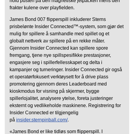
hold pusten på den magnetiske jetpacken mens den
frakter kulene over playfielden.
James Bond 007 flipperspill inkluderer Sterns
prisbelønte Insider Connected™-system, som gjør det
mulig for spillere å samhandle med spillet og et
globalt nettverk av spillere på en rekke måter.
Gjennom Insider Connected kan spillere spore
fremgang, tjene nye spillspesifikke prestasjoner,
engasjere seg i spillerfellesskapet og delta i
kampanjer og turneringer. Insider Connected gir også
et operatørfokusert verktøysett for å drive plass
promotering gjennom deres Leaderboard med
kioskmodus for visning på skjermer, bygge
spillerlojalitet, analysere ytelse, foreta justeringer
eksternt og vedlikeholde maskinene. Registrering for
Insider Connected er tilgjengelig
på
insider.sternpinball.com/
.
«James Bond er like tidløs som flipperspill. I