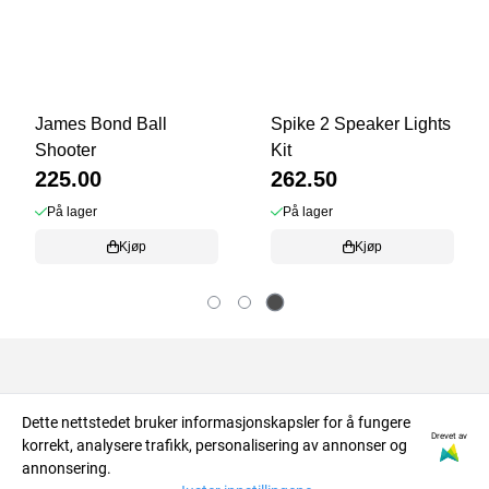
James Bond Ball
Spike 2 Speaker Lights
Shooter
Kit
225.00
262.50
På lager
På lager
Kjøp
Kjøp
About us
Dette nettstedet bruker informasjonskapsler for å fungere
Drevet av
korrekt, analysere trafikk, personalisering av annonser og
Info
RETRO NORGE AS
annonsering.