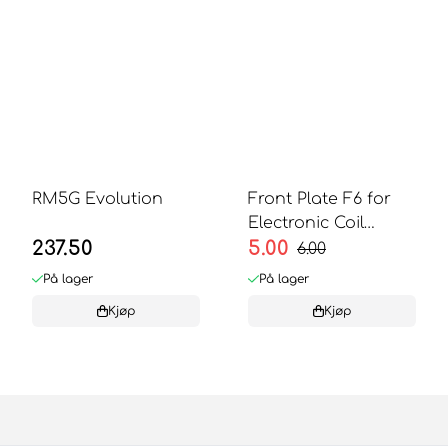
RM5G Evolution
Front Plate F6 for
Electronic Coil
237.50
5.00
Validator
6.00
På lager
På lager
Kjøp
Kjøp