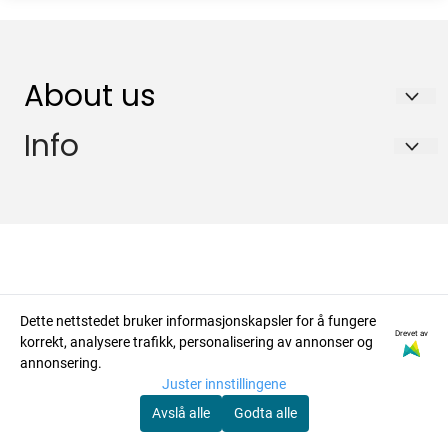
About us
Info
RETRO NORGE AS
Skiringssalveien 134
Shipping & Returns
3213 SANDEFJORD
Payment & Currencies
Org. nr.
Utpakking & Oppsett
NO: 989333704
SE: 4440869685
Tlf:
+47 33 61 30 25
Dette nettstedet bruker informasjonskapsler for å fungere
Drevet av
korrekt, analysere trafikk, personalisering av annonser og
sales@p4p.no
annonsering.
Juster innstillingene
Avslå alle
Godta alle