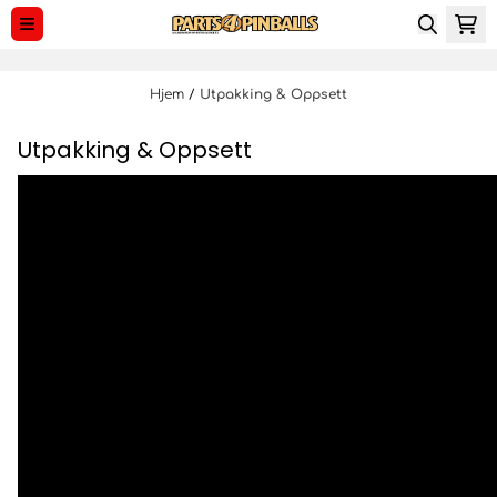
Hopp til innhold
Hjem
/
Utpakking & Oppsett
Utpakking & Oppsett