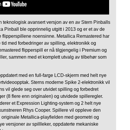
 teknologisk avansert versjon av en av Stern Pinballs
a Pinball ble opprinnelig utgitt i 2013 og er et av de
 flipperspillene noensinne. Metallica Remastered har
ne tid med forbedringer av spilling, elektronikk og
mastered flipperspill er nå tilgjengelig i Premium og
ller, sammen med et komplett utvalg av tilbehør som
ppdatert med en full-farge LCD-skjerm med helt nye
rtvideoopptak. Sterns moderne Spike 2-elektronikk vil
s vil glede seg over utvidet spilling og forbedret
 (8 flere enn originalen) og utvidede spilleregler.
uderer et Expression Lighting-system og 2 helt nye
kunstneren Rhys Cooper. Spillere vil oppleve den
n originale Metallica-playfielden med geometri og
ye versjoner av spillleker, oppdaterte mekaniske