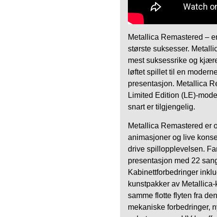
Metallica Remastered – en
største suksesser. Metallic
mest suksessrike og kjære
løftet spillet til en moder
presentasjon. Metallica Re
Limited Edition (LE)-mode
snart er tilgjengelig.
Metallica Remastered er o
animasjoner og live konse
drive spillopplevelsen. Fan
presentasjon med 22 sanger
Kabinettforbedringer inkl
kunstpakker av Metallica-
samme flotte flyten fra de
mekaniske forbedringer, n