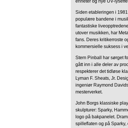
enheter og nye UV-lyseffek
Siden etableringen i 1981 h
populære bandene i musik
fantastiske liveopptredene
utover musikken, har Metal
fans. Deres kritikerroste 
kommersielle suksess i ve
Stern Pinball har sørget 
gått inn i alle deler av 
respekterer det tidløse kl
Lyman F. Sheats, Jr. Desi
ingeniør Raymond Davidso
mesterverket.
John Borgs klassiske playfi
skulpturer: Sparky, Hamme
logo på bakpanelet. Drama
spilleflaten og på Sparky, 