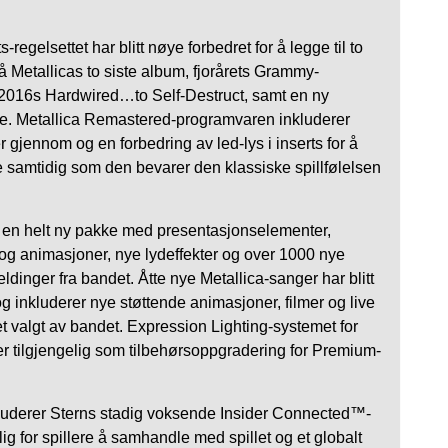
egelsettet har blitt nøye forbedret for å legge til to
å Metallicas to siste album, fjorårets Grammy-
016s Hardwired…to Self-Destruct, samt en ny
. Metallica Remastered-programvaren inkluderer
 gjennom og en forbedring av led-lys i inserts for å
e samtidig som den bevarer den klassiske spillfølelsen
 en helt ny pakke med presentasjonselementer,
 og animasjoner, nye lydeffekter og over 1000 nye
ldinger fra bandet. Åtte nye Metallica-sanger har blitt
 og inkluderer nye støttende animasjoner, filmer og live
t valgt av bandet. Expression Lighting-systemet for
er tilgjengelig som tilbehørsoppgradering for Premium-
luderer Sterns stadig voksende Insider Connected™-
lig for spillere å samhandle med spillet og et globalt