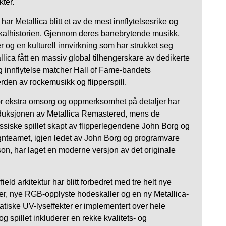
ter.
ar Metallica blitt et av de mest innflytelsesrike og
alhistorien. Gjennom deres banebrytende musikk,
r og en kulturell innvirkning som har strukket seg
lica fått en massiv global tilhengerskare av dedikerte
og innflytelse matcher Hall of Fame-bandets
rden av rockemusikk og flipperspill.
for ekstra omsorg og oppmerksomhet på detaljer har
produksjonen av Metallica Remastered, mens de
assiske spillet skapt av flipperlegendene John Borg og
gnteamet, igjen ledet av John Borg og programvare
n, har laget en moderne versjon av det originale
eld arkitektur har blitt forbedret med tre helt nye
r, nye RGB-opplyste hodeskaller og en ny Metallica-
tiske UV-lyseffekter er implementert over hele
og spillet inkluderer en rekke kvalitets- og