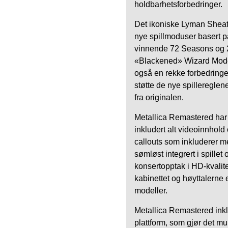
holdbarhetsforbedringer.
Det ikoniske Lyman Sheats-r
nye spillmoduser basert p
vinnende 72 Seasons og 2
«Blackened» Wizard Mode
også en rekke forbedringer
støtte de nye spillereglen
fra originalen.
Metallica Remastered har
inkludert alt videoinnhold
callouts som inkluderer me
sømløst integrert i spillet
konsertopptak i HD-kvalite
kabinettet og høyttalerne 
modeller.
Metallica Remastered ink
plattform, som gjør det mu