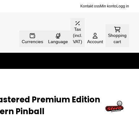
Kontakt oss
Min konto
Logg in
Tax
(incl.
Shopping
Currencies
Language
VAT)
Account
cart
astered Premium Edition
tern Pinball